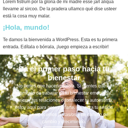
Lorem fistrum por la gloria de mi madre esse jarl aliqua
llevame al sircoo. De la pradera ullamco qué dise usteer
está la cosa muy malar.
¡Hola, mundo!
Te damos la bienvenida a WordPress. Esta es tu primera
entrada. Edítala o bórrala, ¡luego empieza a escribir!
Da el primer paso hacia tu
bienestar
No tienes que hacerlo solo/a. Si sientes que es
momento de trabajar en tu bienestar emocional,
mejorar tus relaciones o fortalecer tu autoestima,
estoy aquí para acompañarte. Reserva tu sesión
hoy y empecemos juntas/os este camino de
cambio y crecimiento.